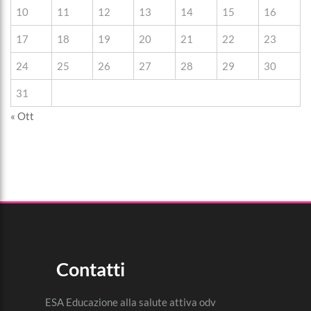
10
11
12
13
14
15
16
17
18
19
20
21
22
23
24
25
26
27
28
29
30
31
« Ott
Contatti
ESA Educazione alla salute attiva odv