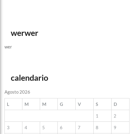
werwer
wer
calendario
Agosto 2026
L
M
M
G
V
S
D
1
2
3
4
5
6
7
8
9