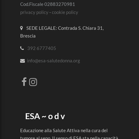
Cod.Fiscale 02883270981
privacy policy
-
cookie policy
SEDE LEGALE: Contrada S. Chiara 31,
Brescia
392 6777405
info@esa-salutedonna.org
ESA ~ o d v
Educazione alla Salute Attiva nella cura del
tumore al seno. Il senso di ESA sta nella capacità