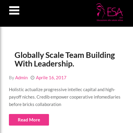
LOSE
NU
Globally Scale Team Building
With Leadership.
By
Admin
Aprile 16, 2017
Holistic actualize progressive intellec capital and high-
payoff niches. Credib empower cooperative infomediaries
before bricks collaboration
Read More