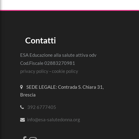
Contatti
ESA Educazione alla salute attiva odv
Cod.Fiscale 02883270981
privacy policy
-
cookie policy
SEDE LEGALE: Contrada S. Chiara 31,
Brescia
392 6777405
info@esa-salutedonna.org