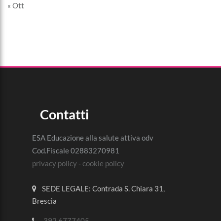
« Ott
Contatti
ESA Educazione alla salute attiva odv
Cod.Fiscale 02883270981
privacy policy
-
cookie policy
SEDE LEGALE: Contrada S. Chiara 31,
Brescia
392 6777405