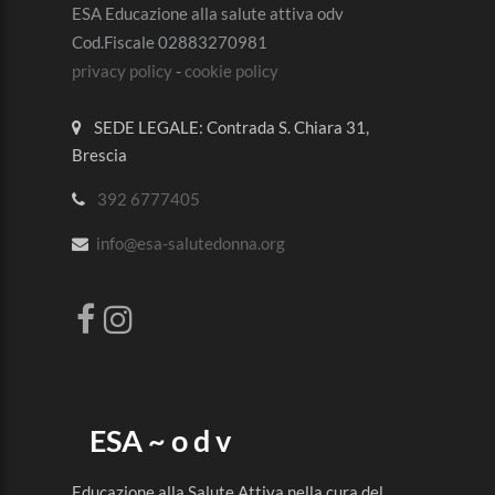
ESA Educazione alla salute attiva odv
Cod.Fiscale 02883270981
privacy policy
-
cookie policy
SEDE LEGALE: Contrada S. Chiara 31,
Brescia
392 6777405
info@esa-salutedonna.org
ESA ~ o d v
Educazione alla Salute Attiva nella cura del