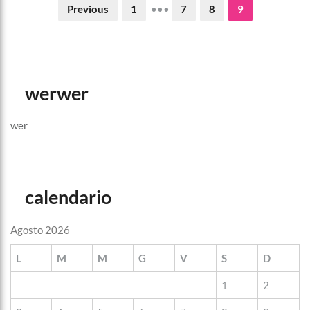
Previous
1
•••
7
8
9
werwer
wer
calendario
Agosto 2026
L
M
M
G
V
S
D
1
2