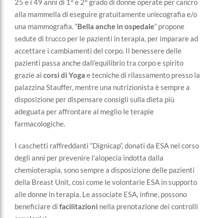
25 e i 49 anni di 1° e 2° grado di donne operate per cancro
alla mammella di eseguire gratuitamente un’ecografia e/o
una mammografia. “
Bella anche in ospedale
” propone
sedute di trucco per le pazienti in terapia, per imparare ad
accettare i cambiamenti del corpo. Il benessere delle
pazienti passa anche dall’equilibrio tra corpo e spirito
grazie ai
corsi di Yoga
e tecniche di rilassamento presso la
palazzina Stauffer, mentre una nutrizionista è sempre a
disposizione per dispensare consigli sulla dieta più
adeguata per affrontare al meglio le terapie
farmacologiche.
I caschetti raffreddanti “Dignicap”, donati da ESA nel corso
degli anni per prevenire l’alopecia indotta dalla
chemioterapia, sono sempre a disposizione delle pazienti
della Breast Unit, così come le volontarie ESA in supporto
alle donne in terapia. Le associate ESA, infine, possono
beneficiare di
facilitazioni
nella prenotazione dei controlli