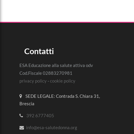
Contatti
ESA Educazione alla salute attiva odv
Cod.Fiscale 02883270981
privacy policy
-
cookie policy
SEDE LEGALE: Contrada S. Chiara 31,
Brescia
392 6777405
info@esa-salutedonna.org