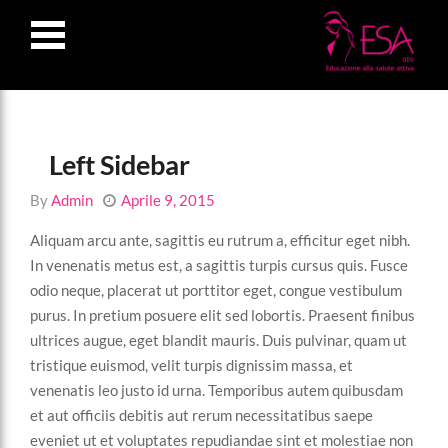
LOSE
NU
Left Sidebar
By
Admin
Aprile 9, 2015
Aliquam arcu ante, sagittis eu rutrum a, efficitur eget nibh.
In venenatis metus est, a sagittis turpis cursus quis. Fusce
odio neque, placerat ut porttitor eget, congue vestibulum
purus. In pretium posuere elit sed lobortis. Praesent finibus
ultrices augue, eget blandit mauris. Duis pulvinar, quam ut
tristique euismod, velit turpis dignissim massa, et
venenatis leo justo id urna. Temporibus autem quibusdam
et aut officiis debitis aut rerum necessitatibus saepe
eveniet ut et voluptates repudiandae sint et molestiae non