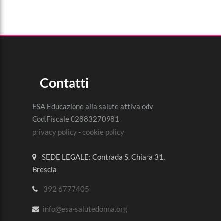
Contatti
ESA Educazione alla salute attiva odv
Cod.Fiscale 02883270981
privacy policy
-
cookie policy
SEDE LEGALE: Contrada S. Chiara 31,
Brescia
392 6777405
info@esa-salutedonna.org