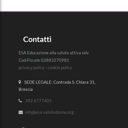
Contatti
ESA Educazione alla salute attiva odv
Cod.Fiscale 02883270981
privacy policy
-
cookie policy
SEDE LEGALE: Contrada S. Chiara 31,
Brescia
392 6777405
info@esa-salutedonna.org