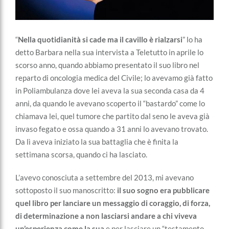
“
Nella quotidianità si cade ma il cavillo è rialzarsi
” lo ha
detto Barbara nella sua intervista a Teletutto in aprile lo
scorso anno, quando abbiamo presentato il suo libro nel
reparto di oncologia medica del Civile; lo avevamo già fatto
in Poliambulanza dove lei aveva la sua seconda casa da 4
anni, da quando le avevano scoperto il “bastardo” come lo
chiamava lei, quel tumore che partito dal seno le aveva già
invaso fegato e ossa quando a 31 anni lo avevano trovato.
Da lì aveva iniziato la sua battaglia che è finita la
settimana scorsa, quando ci ha lasciato.
L’avevo conosciuta a settembre del 2013, mi avevano
sottoposto il suo manoscritto:
il suo sogno era pubblicare
quel libro per lanciare un messaggio di coraggio, di forza,
di determinazione a non lasciarsi andare a chi viveva
un’esperienza come la sua
e per lasciare un “testamento