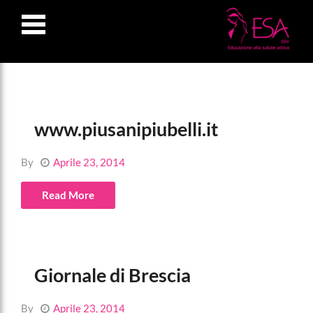
LOSE
NU
www.piusanipiubelli.it
By
Aprile 23, 2014
Read More
Giornale di Brescia
By
Aprile 23, 2014