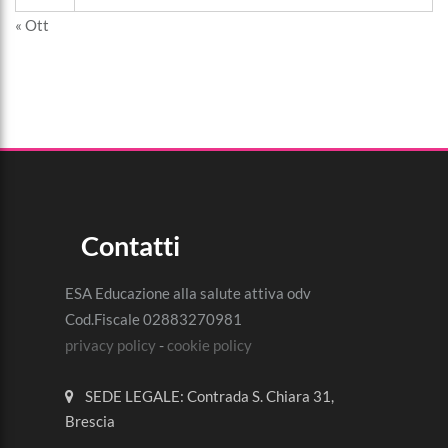
« Ott
Contatti
ESA Educazione alla salute attiva odv
Cod.Fiscale 02883270981
privacy policy
-
cookie policy
SEDE LEGALE: Contrada S. Chiara 31,
Brescia